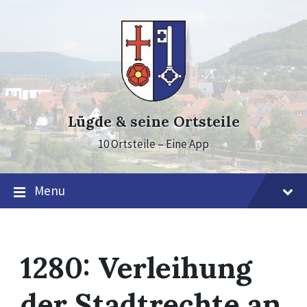
Skip
Skip
Skip
to
to
to
content
main
footer
navigation
Lügde & seine Ortsteile
10 Ortsteile – Eine App
Menu
1280: Verleihung
der Stadtrechte an