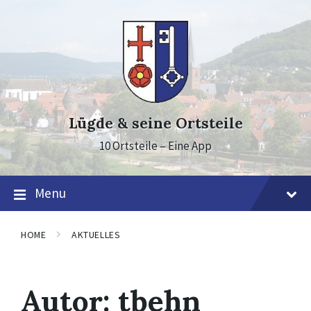
Skip
Skip
Skip
to
to
to
content
main
footer
navigation
Lügde & seine Ortsteile
10 Ortsteile – Eine App
Menu
HOME
AKTUELLES
Autor:
tbehn