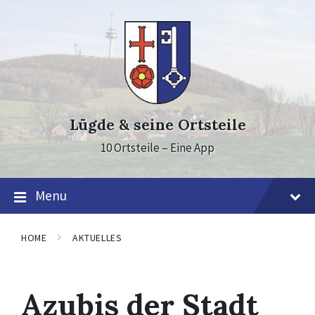
Skip
Skip
Skip
to
to
to
content
main
footer
navigation
Lügde & seine Ortsteile
10 Ortsteile – Eine App
Menu
HOME
AKTUELLES
Azubis der Stadt