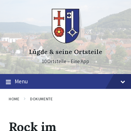
Skip
Skip
Skip
to
to
to
content
main
footer
navigation
Lügde & seine Ortsteile
10 Ortsteile – Eine App
Menu
HOME
DOKUMENTE
Rock im