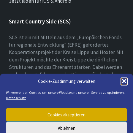
Jetzt laden für iOS & Android
Smart Country Side (SCS)
SCS ist ein mit Mitteln aus dem „Europäischen Fonds
für regionale Entwicklung“ (EFRE) gefördertes
Kooperationsprojekt der Kreise Lippe und Höxter. Mit
dem Projekt möchte der Kreis Lippe die dörflichen
Strukturen und das Ehrenamt stärken. Dabei werden
vorhandene Erfahrungen der Bürger gefördert, ihre
Cookie-Zustimmung verwalten
digitale Kompetenz gestärkt und bei der Erprobung
ihrer digitalen Lösungsansätzen begleitet.
Wir verwenden Cookies, um unsere Website und unseren Service zu optimieren.
Datenschutz
E-
Cookies akzeptieren
Mail
Ablehnen