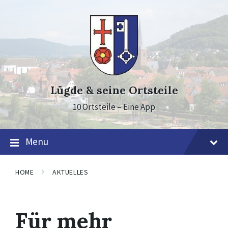
Skip
Skip
Skip
to
to
to
content
main
footer
navigation
Lügde & seine Ortsteile
10 Ortsteile – Eine App
Menu
HOME
AKTUELLES
Für mehr