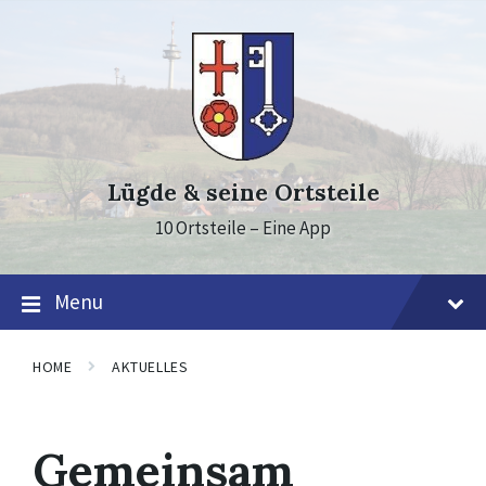
Skip
Skip
Skip
to
to
to
content
main
footer
navigation
Lügde & seine Ortsteile
10 Ortsteile – Eine App
Menu
HOME
AKTUELLES
Gemeinsam