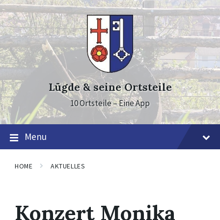
Skip
Skip
Skip
to
to
to
content
main
footer
navigation
Lügde & seine Ortsteile
10 Ortsteile – Eine App
Menu
HOME
AKTUELLES
Konzert Monika