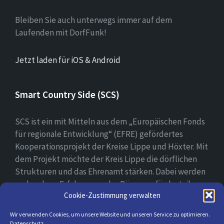
Bleiben Sie auch unterwegs immer auf dem
Laufenden mit DorfFunk!
Jetzt laden für iOS & Android
Smart Country Side (SCS)
SCS ist ein mit Mitteln aus dem „Europäischen Fonds
für regionale Entwicklung“ (EFRE) gefördertes
Kooperationsprojekt der Kreise Lippe und Höxter. Mit
dem Projekt möchte der Kreis Lippe die dörflichen
Strukturen und das Ehrenamt stärken. Dabei werden
vorhandene Erfahrungen der Bürger gefördert, ihre
Cookie-Zustimmung verwalten
digitale Kompetenz gestärkt und bei der Erprobung
ihrer digitalen Lösungsansätzen begleitet.
Wir verwenden Cookies, um unsere Website und unseren Service zu optimieren.
Datenschutz