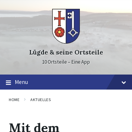
Skip
Skip
Skip
to
to
to
content
main
footer
navigation
Lügde & seine Ortsteile
10 Ortsteile – Eine App
Menu
HOME
AKTUELLES
Mit dem