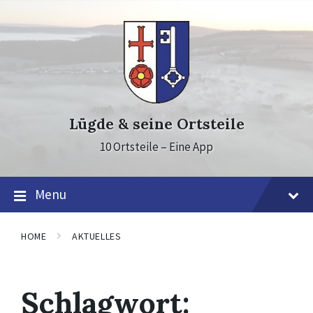
Skip
Skip
Skip
to
to
to
content
main
footer
navigation
Lügde & seine Ortsteile
10 Ortsteile – Eine App
Menu
HOME
AKTUELLES
Schlagwort: