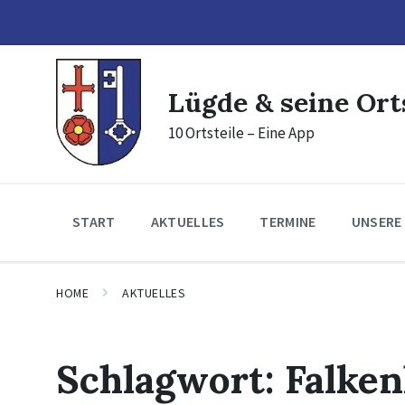
Skip
Skip
Skip
to
to
to
content
main
footer
navigation
Lügde & seine Ort
10 Ortsteile – Eine App
START
AKTUELLES
TERMINE
UNSERE
HOME
AKTUELLES
Schlagwort:
Falke