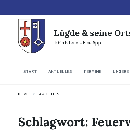
Skip
Skip
Skip
to
to
to
content
main
footer
navigation
Lügde & seine Ort
10 Ortsteile – Eine App
START
AKTUELLES
TERMINE
UNSERE
HOME
AKTUELLES
Schlagwort:
Feuer