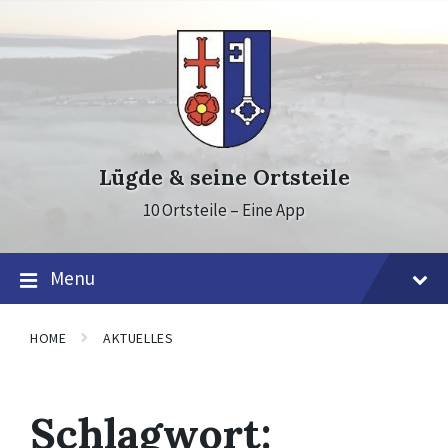
Skip
Skip
Skip
to
to
to
content
main
footer
navigation
Lügde & seine Ortsteile
10 Ortsteile – Eine App
Menu
HOME
AKTUELLES
Schlagwort: