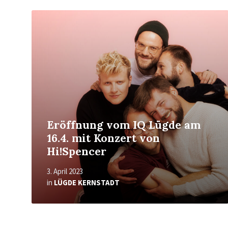
Mehr
erfahren
Eröffnung vom IQ Lügde am
16.4. mit Konzert von
Hi!Spencer
3. April 2023
in
LÜGDE KERNSTADT