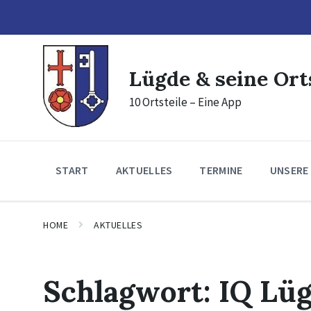
Skip
Skip
Skip
to
to
to
content
main
footer
navigation
Lügde & seine Ort
10 Ortsteile – Eine App
START
AKTUELLES
TERMINE
UNSERE
HOME
AKTUELLES
Schlagwort:
IQ Lü