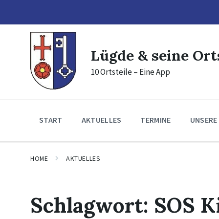
Skip
Skip
Skip
to
to
to
content
main
footer
navigation
Lügde & seine Ort
10 Ortsteile – Eine App
START
AKTUELLES
TERMINE
UNSERE
HOME
AKTUELLES
Schlagwort:
SOS K