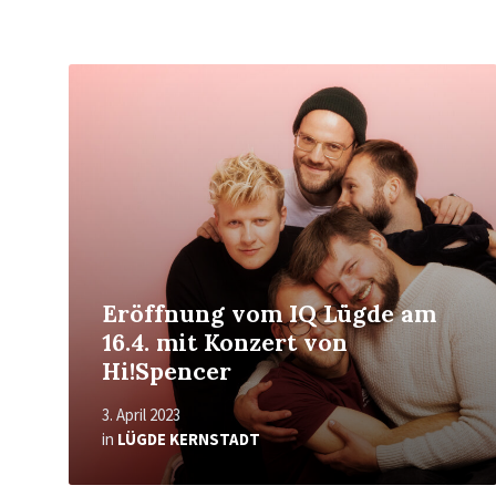
Mehr
erfahren
Eröffnung vom IQ Lügde am
16.4. mit Konzert von
Hi!Spencer
3. April 2023
in
LÜGDE KERNSTADT