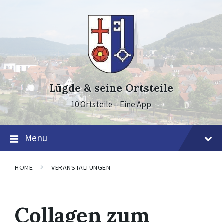
Skip
Skip
Skip
to
to
to
content
main
footer
navigation
Lügde & seine Ortsteile
10 Ortsteile – Eine App
Menu
HOME
VERANSTALTUNGEN
Collagen zum