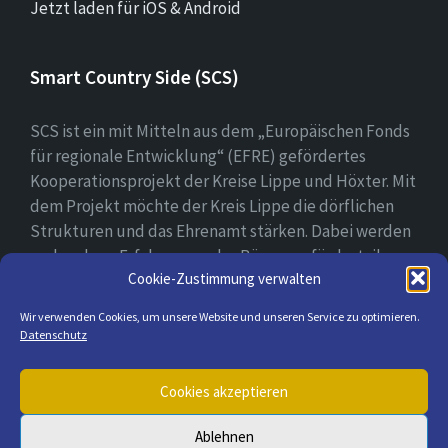
Jetzt laden für iOS & Android
Smart Country Side (SCS)
SCS ist ein mit Mitteln aus dem „Europäischen Fonds
für regionale Entwicklung“ (EFRE) gefördertes
Kooperationsprojekt der Kreise Lippe und Höxter. Mit
dem Projekt möchte der Kreis Lippe die dörflichen
Strukturen und das Ehrenamt stärken. Dabei werden
vorhandene Erfahrungen der Bürger gefördert, ihre
Cookie-Zustimmung verwalten
digitale Kompetenz gestärkt und bei der Erprobung
ihrer digitalen Lösungsansätzen begleitet.
Wir verwenden Cookies, um unsere Website und unseren Service zu optimieren.
Datenschutz
E-
Cookies akzeptieren
Mail
Ablehnen