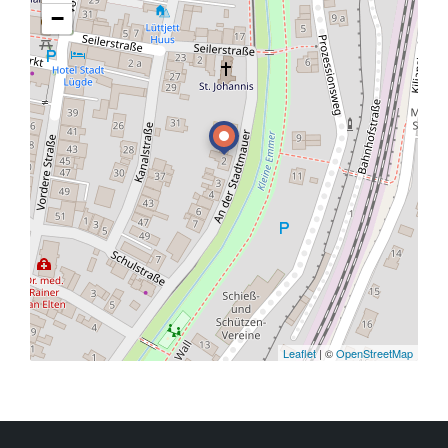
−
Leaflet
| ©
OpenStreetMap