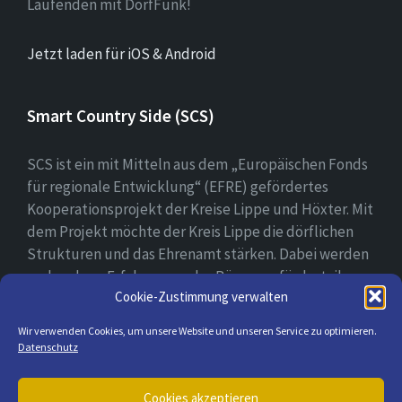
Laufenden mit DorfFunk!
Jetzt laden für iOS & Android
Smart Country Side (SCS)
SCS ist ein mit Mitteln aus dem „Europäischen Fonds
für regionale Entwicklung“ (EFRE) gefördertes
Kooperationsprojekt der Kreise Lippe und Höxter. Mit
dem Projekt möchte der Kreis Lippe die dörflichen
Strukturen und das Ehrenamt stärken. Dabei werden
vorhandene Erfahrungen der Bürger gefördert, ihre
Cookie-Zustimmung verwalten
digitale Kompetenz gestärkt und bei der Erprobung
ihrer digitalen Lösungsansätzen begleitet.
Wir verwenden Cookies, um unsere Website und unseren Service zu optimieren.
Datenschutz
E-
Cookies akzeptieren