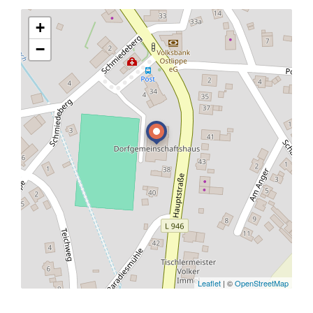
+
−
Leaflet
| ©
OpenStreetMap