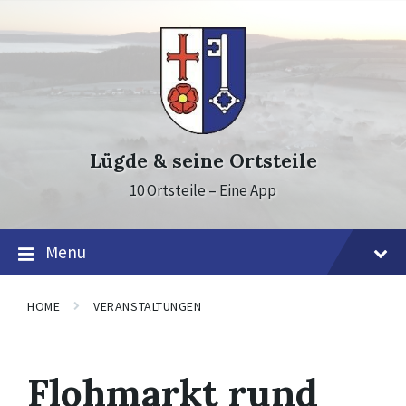
Skip
Skip
Skip
to
to
to
content
main
footer
navigation
Lügde & seine Ortsteile
10 Ortsteile – Eine App
Menu
HOME
VERANSTALTUNGEN
Flohmarkt rund