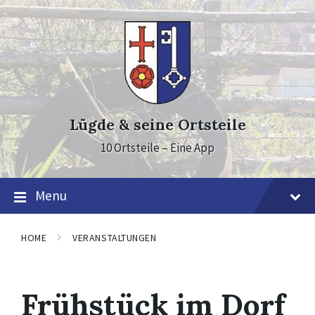
Skip
Skip
Skip
to
to
to
content
main
footer
navigation
Lügde & seine Ortsteile
10 Ortsteile – Eine App
Menu
HOME
VERANSTALTUNGEN
Frühstück im Dorf