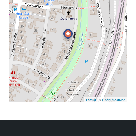
Leaflet
| ©
OpenStreetMap