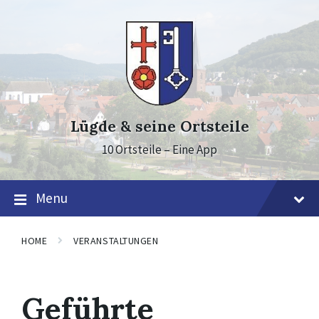
Skip
Skip
Skip
to
to
to
content
main
footer
navigation
Lügde & seine Ortsteile
10 Ortsteile – Eine App
Menu
HOME
VERANSTALTUNGEN
Geführte