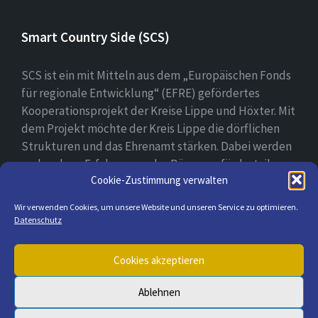
Smart Country Side (SCS)
SCS ist ein mit Mitteln aus dem „Europäischen Fonds
für regionale Entwicklung“ (EFRE) gefördertes
Kooperationsprojekt der Kreise Lippe und Höxter. Mit
dem Projekt möchte der Kreis Lippe die dörflichen
Strukturen und das Ehrenamt stärken. Dabei werden
vorhandene Erfahrungen der Bürger gefördert, ihre
Cookie-Zustimmung verwalten
digitale Kompetenz gestärkt und bei der Erprobung
ihrer digitalen Lösungsansätzen begleitet.
Wir verwenden Cookies, um unsere Website und unseren Service zu optimieren.
Datenschutz
E-
Cookies akzeptieren
Mail
Ablehnen
© 2026 Lügde & seine Ortsteile