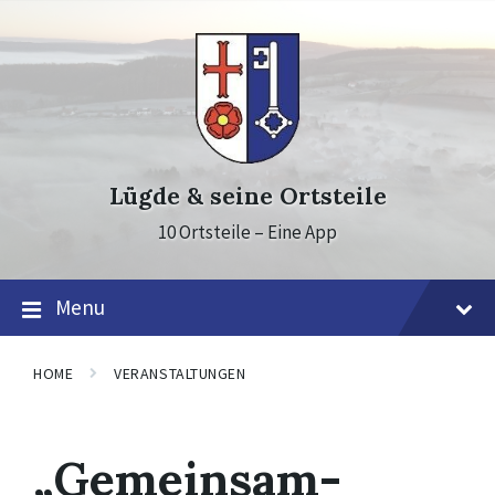
Skip
Skip
Skip
to
to
to
content
main
footer
navigation
Lügde & seine Ortsteile
10 Ortsteile – Eine App
Menu
HOME
VERANSTALTUNGEN
„Gemeinsam-