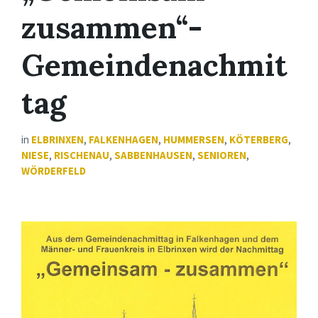
zusammen“-
Gemeindenachmit
tag
in
ELBRINXEN
,
FALKENHAGEN
,
HUMMERSEN
,
KÖTERBERG
,
NIESE
,
RISCHENAU
,
SABBENHAUSEN
,
SENIOREN
,
WÖRDERFELD