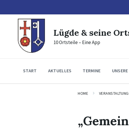
Skip
Skip
Skip
to
to
to
content
main
footer
navigation
Lügde & seine Ort
10 Ortsteile – Eine App
START
AKTUELLES
TERMINE
UNSERE
HOME
VERANSTALTUNG
„Gemei