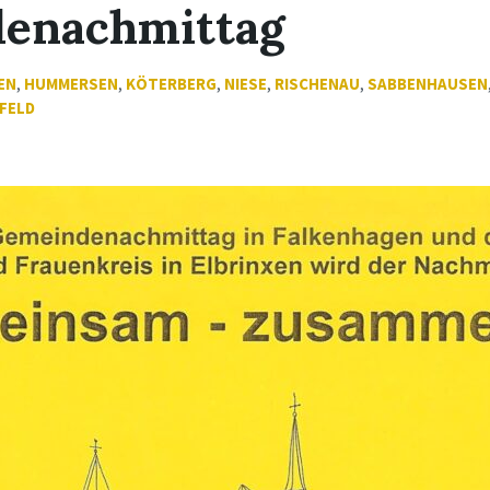
enachmittag
EN
,
HUMMERSEN
,
KÖTERBERG
,
NIESE
,
RISCHENAU
,
SABBENHAUSEN
FELD