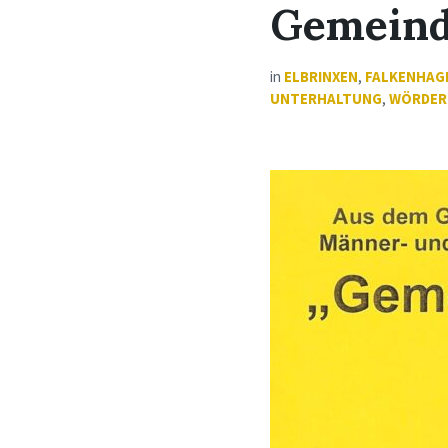
Gemeind
in
ELBRINXEN
,
FALKENHAG
UNTERHALTUNG
,
WÖRDER