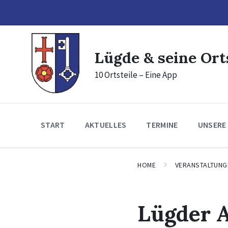
Skip
Skip
Skip
to
to
to
content
main
footer
navigation
Lügde & seine Ort
10 Ortsteile – Eine App
START
AKTUELLES
TERMINE
UNSERE
HOME
VERANSTALTUNG
Lügder 