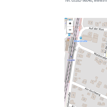
Tel. 05282-98040, www.vh
+
−