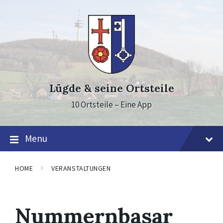
Skip
Skip
Skip
to
to
to
content
main
footer
navigation
Lügde & seine Ortsteile
10 Ortsteile – Eine App
Menu
HOME
VERANSTALTUNGEN
Nummernbasar