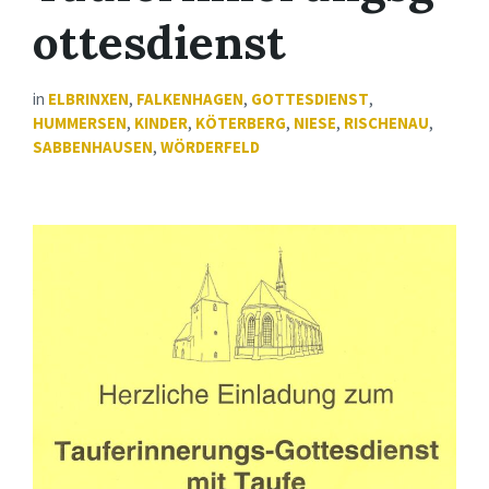
ottesdienst
in
ELBRINXEN
,
FALKENHAGEN
,
GOTTESDIENST
,
HUMMERSEN
,
KINDER
,
KÖTERBERG
,
NIESE
,
RISCHENAU
,
SABBENHAUSEN
,
WÖRDERFELD