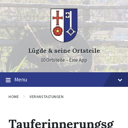
Skip
Skip
Skip
to
to
to
content
main
footer
navigation
Lügde & seine Ortsteile
10 Ortsteile – Eine App
Menu
HOME
VERANSTALTUNGEN
Tauferinnerungsg