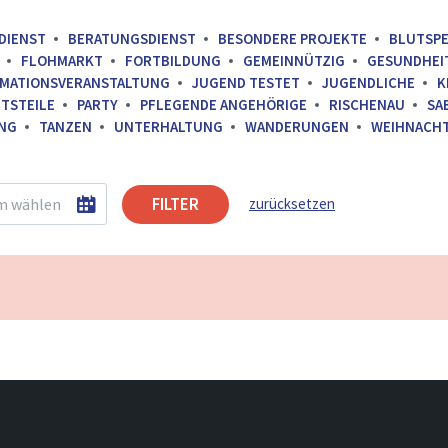
DIENST
BERATUNGSDIENST
BESONDERE PROJEKTE
BLUTSP
FLOHMARKT
FORTBILDUNG
GEMEINNÜTZIG
GESUNDHEI
RMATIONSVERANSTALTUNG
JUGEND TESTET
JUGENDLICHE
K
TSTEILE
PARTY
PFLEGENDE ANGEHÖRIGE
RISCHENAU
SA
NG
TANZEN
UNTERHALTUNG
WANDERUNGEN
WEIHNACH
FILTER
zurücksetzen