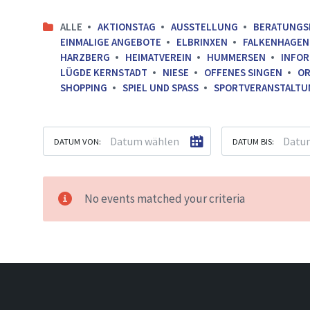
ALLE
AKTIONSTAG
AUSSTELLUNG
BERATUNGS
EINMALIGE ANGEBOTE
ELBRINXEN
FALKENHAGEN
HARZBERG
HEIMATVEREIN
HUMMERSEN
INFO
LÜGDE KERNSTADT
NIESE
OFFENES SINGEN
OR
SHOPPING
SPIEL UND SPASS
SPORTVERANSTALTU
DATUM VON:
DATUM BIS:
No events matched your criteria