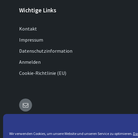
Wichtige Links
Kontakt
Impressum
Datenschutzinformation
Anmelden
Cookie-Richtlinie (EU)
E-
Mail
© 2026 Lügde & seine Ortsteile
Wir verwenden Cookies, um unsere Website und unseren Service zu optimieren.
Da