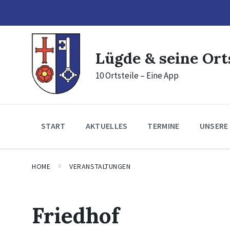
Skip
Skip
Skip
to
to
to
content
main
footer
navigation
Lügde & seine Ort
10 Ortsteile – Eine App
START
AKTUELLES
TERMINE
UNSERE
HOME
VERANSTALTUNGEN
Friedhof