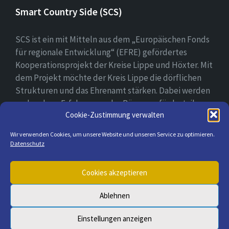
Smart Country Side (SCS)
SCS ist ein mit Mitteln aus dem „Europäischen Fonds
für regionale Entwicklung“ (EFRE) gefördertes
Kooperationsprojekt der Kreise Lippe und Höxter. Mit
dem Projekt möchte der Kreis Lippe die dörflichen
Strukturen und das Ehrenamt stärken. Dabei werden
vorhandene Erfahrungen der Bürger gefördert, ihre
Cookie-Zustimmung verwalten
digitale Kompetenz gestärkt und bei der Erprobung
ihrer digitalen Lösungsansätzen begleitet.
Wir verwenden Cookies, um unsere Website und unseren Service zu optimieren.
Datenschutz
E-
Cookies akzeptieren
Mail
Ablehnen
© 2026 Lügde & seine Ortsteile
Einstellungen anzeigen