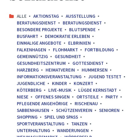
ALLE
AKTIONSTAG
AUSSTELLUNG
BERATUNGSDIENST
BERATUNGSDIENST
BESONDERE PROJEKTE
BLUTSPENDE
BUSFAHRT
DEMOKRATIE ERLEBEN
EINMALIGE ANGEBOTE
ELBRINXEN
FALKENHAGEN
FLOHMARKT
FORTBILDUNG
GEMEINNÜTZIG
GESUNDHEIT
GESUNDHEITSZENTRUM
GOTTESDIENST
HARZBERG
HEIMATVEREIN
HUMMERSEN
INFORMATIONSVERANSTALTUNG
JUGEND TESTET
JUGENDLICHE
KINDER
KONZERT
KÖTERBERG
LIVE-MUSIK
LÜGDE KERNSTADT
NIESE
OFFENES SINGEN
ORTSTEILE
PARTY
PFLEGENDE ANGEHÖRIGE
RISCHENAU
SABBENHAUSEN
SCHÜTZENVEREIN
SENIOREN
SHOPPING
SPIEL UND SPASS
SPORTVERANSTALTUNG
TANZEN
UNTERHALTUNG
WANDERUNGEN