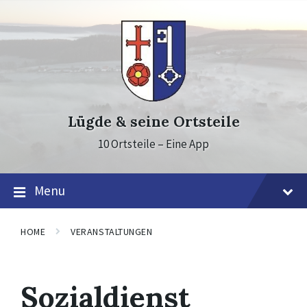
Skip
Skip
Skip
to
to
to
content
main
footer
navigation
Lügde & seine Ortsteile
10 Ortsteile – Eine App
Menu
HOME
VERANSTALTUNGEN
Sozialdienst