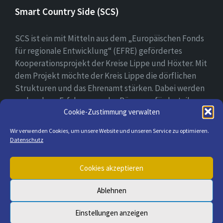
Smart Country Side (SCS)
SCS ist ein mit Mitteln aus dem „Europäischen Fonds
für regionale Entwicklung“ (EFRE) gefördertes
Kooperationsprojekt der Kreise Lippe und Höxter. Mit
dem Projekt möchte der Kreis Lippe die dörflichen
Strukturen und das Ehrenamt stärken. Dabei werden
vorhandene Erfahrungen der Bürger gefördert, ihre
Cookie-Zustimmung verwalten
digitale Kompetenz gestärkt und bei der Erprobung
ihrer digitalen Lösungsansätzen begleitet.
Wir verwenden Cookies, um unsere Website und unseren Service zu optimieren.
Datenschutz
E-
Cookies akzeptieren
Mail
Ablehnen
© 2026 Lügde & seine Ortsteile
Einstellungen anzeigen