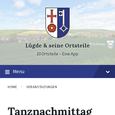
Skip
Skip
Skip
to
to
to
content
main
footer
navigation
Lügde & seine Ortsteile
10 Ortsteile – Eine App
Menu
HOME
VERANSTALTUNGEN
Tanznachmittag