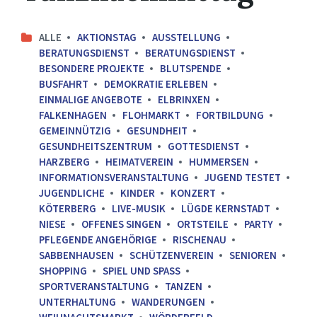
ALLE
AKTIONSTAG
AUSSTELLUNG
BERATUNGSDIENST
BERATUNGSDIENST
BESONDERE PROJEKTE
BLUTSPENDE
BUSFAHRT
DEMOKRATIE ERLEBEN
EINMALIGE ANGEBOTE
ELBRINXEN
FALKENHAGEN
FLOHMARKT
FORTBILDUNG
GEMEINNÜTZIG
GESUNDHEIT
GESUNDHEITSZENTRUM
GOTTESDIENST
HARZBERG
HEIMATVEREIN
HUMMERSEN
INFORMATIONSVERANSTALTUNG
JUGEND TESTET
JUGENDLICHE
KINDER
KONZERT
KÖTERBERG
LIVE-MUSIK
LÜGDE KERNSTADT
NIESE
OFFENES SINGEN
ORTSTEILE
PARTY
PFLEGENDE ANGEHÖRIGE
RISCHENAU
SABBENHAUSEN
SCHÜTZENVEREIN
SENIOREN
SHOPPING
SPIEL UND SPASS
SPORTVERANSTALTUNG
TANZEN
UNTERHALTUNG
WANDERUNGEN