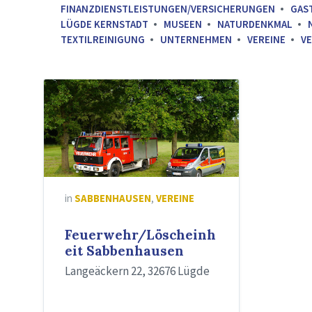
FINANZDIENSTLEISTUNGEN/VERSICHERUNGEN
GAS
LÜGDE KERNSTADT
MUSEEN
NATURDENKMAL
TEXTILREINIGUNG
UNTERNEHMEN
VEREINE
V
Fahrzeuge
der
Löschgruppe
Sabbenhausen
in
SABBENHAUSEN
,
VEREINE
Feuerwehr/Löscheinh
eit Sabbenhausen
Langeäckern 22, 32676 Lügde