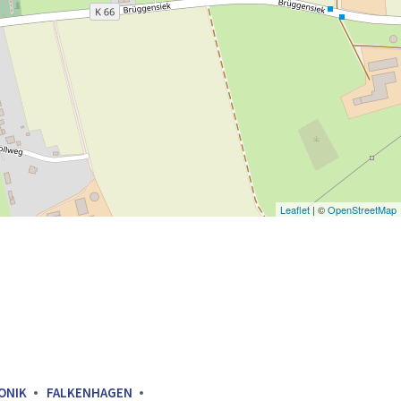
Leaflet
| ©
OpenStreetMap
ONIK
FALKENHAGEN