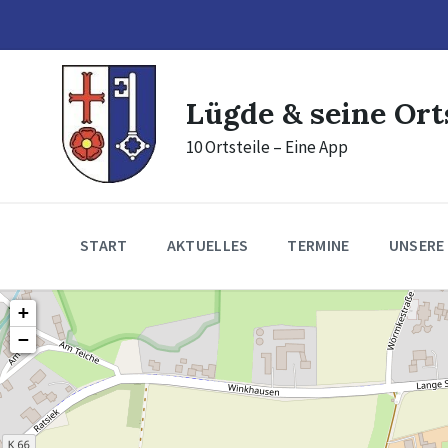
Skip
Skip
Skip
to
to
to
content
main
footer
navigation
Lügde & seine Ort
10 Ortsteile – Eine App
START
AKTUELLES
TERMINE
UNSERE
+
−