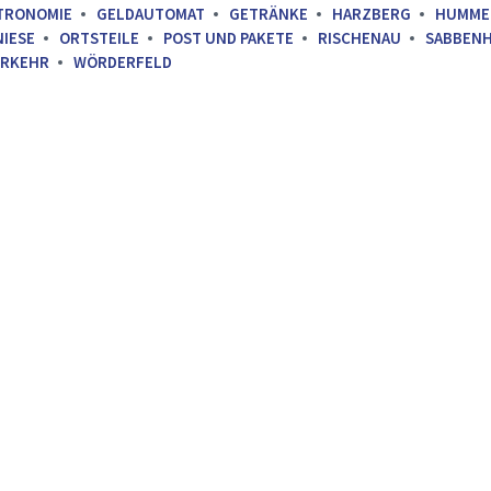
TRONOMIE
GELDAUTOMAT
GETRÄNKE
HARZBERG
HUMME
NIESE
ORTSTEILE
POST UND PAKETE
RISCHENAU
SABBEN
ERKEHR
WÖRDERFELD