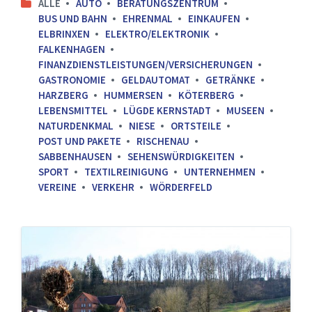
ALLE
AUTO
BERATUNGSZENTRUM
BUS UND BAHN
EHRENMAL
EINKAUFEN
ELBRINXEN
ELEKTRO/ELEKTRONIK
FALKENHAGEN
FINANZDIENSTLEISTUNGEN/VERSICHERUNGEN
GASTRONOMIE
GELDAUTOMAT
GETRÄNKE
HARZBERG
HUMMERSEN
KÖTERBERG
LEBENSMITTEL
LÜGDE KERNSTADT
MUSEEN
NATURDENKMAL
NIESE
ORTSTEILE
POST UND PAKETE
RISCHENAU
SABBENHAUSEN
SEHENSWÜRDIGKEITEN
SPORT
TEXTILREINIGUNG
UNTERNEHMEN
VEREINE
VERKEHR
WÖRDERFELD
Friedhof
Harzberg