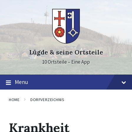
Skip
Skip
Skip
to
to
to
content
main
footer
navigation
Lügde & seine Ortsteile
10 Ortsteile – Eine App
Menu
HOME
DORFVERZEICHNIS
Krankheit