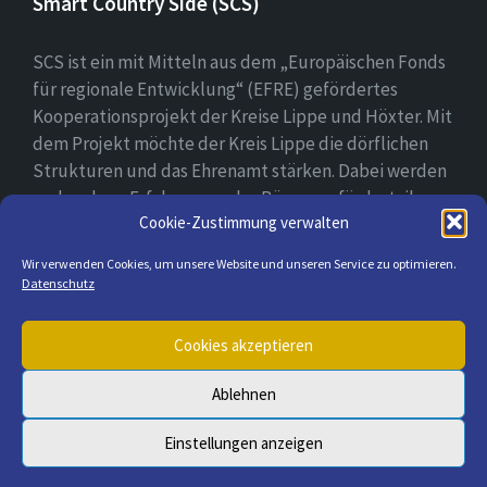
Smart Country Side (SCS)
SCS ist ein mit Mitteln aus dem „Europäischen Fonds
für regionale Entwicklung“ (EFRE) gefördertes
Kooperationsprojekt der Kreise Lippe und Höxter. Mit
dem Projekt möchte der Kreis Lippe die dörflichen
Strukturen und das Ehrenamt stärken. Dabei werden
vorhandene Erfahrungen der Bürger gefördert, ihre
Cookie-Zustimmung verwalten
digitale Kompetenz gestärkt und bei der Erprobung
ihrer digitalen Lösungsansätzen begleitet.
Wir verwenden Cookies, um unsere Website und unseren Service zu optimieren.
Datenschutz
E-
Cookies akzeptieren
Mail
Ablehnen
© 2026 Lügde & seine Ortsteile
Einstellungen anzeigen