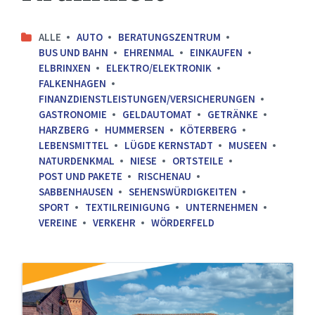
ALLE
AUTO
BERATUNGSZENTRUM
BUS UND BAHN
EHRENMAL
EINKAUFEN
ELBRINXEN
ELEKTRO/ELEKTRONIK
FALKENHAGEN
FINANZDIENSTLEISTUNGEN/VERSICHERUNGEN
GASTRONOMIE
GELDAUTOMAT
GETRÄNKE
HARZBERG
HUMMERSEN
KÖTERBERG
LEBENSMITTEL
LÜGDE KERNSTADT
MUSEEN
NATURDENKMAL
NIESE
ORTSTEILE
POST UND PAKETE
RISCHENAU
SABBENHAUSEN
SEHENSWÜRDIGKEITEN
SPORT
TEXTILREINIGUNG
UNTERNEHMEN
VEREINE
VERKEHR
WÖRDERFELD