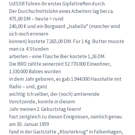
UdSSR führen ihr erstes Gipfeltreffen durch.
Der Durchschnittslohn eines Arbeiters lag bei ca.
475,00 DM – heute = rund
240,00 € und ein Borgward „Isabella“ (mancher wird
sich noch erinnern
können) kostete 7.265,00 DM. Für 1 Kg. Butter musste
man ca. 4 Stunden
arbeiten – eine Flasche Bier kostete 1,26 DM.
Die BRD zählte seinerzeit 52.770.000 Einwohner,
1.330.000 Babies wurden
in dem Jahr geboren, es gab 1.944.000 Haushalte mit
Radio – und, ganz
wichtig: Ich selber, der (noch) amtierende
Vorsitzende, konnte in diesem
Jahr meinen 2. Geburtstag feiern!
Fast zeitgleich zu diesen Ereignissen, nämlich genau
am 30. Januar 1959
fand in der Gaststätte „Klosterkrug“ in Falkenhagen,