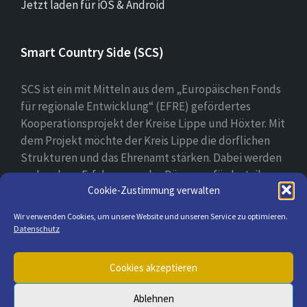
Jetzt laden für iOS & Android
Smart Country Side (SCS)
SCS ist ein mit Mitteln aus dem „Europäischen Fonds
für regionale Entwicklung“ (EFRE) gefördertes
Kooperationsprojekt der Kreise Lippe und Höxter. Mit
dem Projekt möchte der Kreis Lippe die dörflichen
Strukturen und das Ehrenamt stärken. Dabei werden
vorhandene Erfahrungen der Bürger gefördert, ihre
Cookie-Zustimmung verwalten
digitale Kompetenz gestärkt und bei der Erprobung
ihrer digitalen Lösungsansätzen begleitet.
Wir verwenden Cookies, um unsere Website und unseren Service zu optimieren.
Datenschutz
E-
Cookies akzeptieren
Mail
Ablehnen