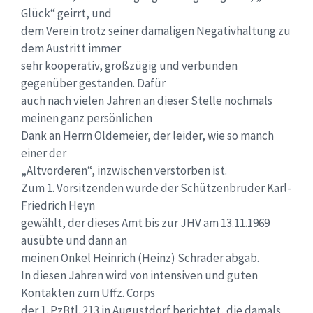
Glück“ geirrt, und
dem Verein trotz seiner damaligen Negativhaltung zu
dem Austritt immer
sehr kooperativ, großzügig und verbunden
gegenüber gestanden. Dafür
auch nach vielen Jahren an dieser Stelle nochmals
meinen ganz persönlichen
Dank an Herrn Oldemeier, der leider, wie so manch
einer der
„Altvorderen“, inzwischen verstorben ist.
Zum 1. Vorsitzenden wurde der Schützenbruder Karl-
Friedrich Heyn
gewählt, der dieses Amt bis zur JHV am 13.11.1969
ausübte und dann an
meinen Onkel Heinrich (Heinz) Schrader abgab.
In diesen Jahren wird von intensiven und guten
Kontakten zum Uffz. Corps
der 1. PzBtl. 213 in Augustdorf berichtet, die damals