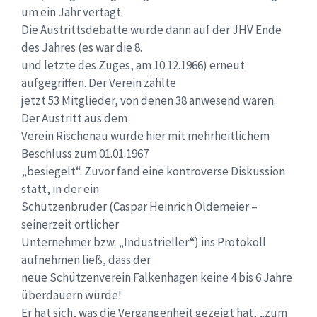
um ein Jahr vertagt.
Die Austrittsdebatte wurde dann auf der JHV Ende
des Jahres (es war die 8.
und letzte des Zuges, am 10.12.1966) erneut
aufgegriffen. Der Verein zählte
jetzt 53 Mitglieder, von denen 38 anwesend waren.
Der Austritt aus dem
Verein Rischenau wurde hier mit mehrheitlichem
Beschluss zum 01.01.1967
„besiegelt“. Zuvor fand eine kontroverse Diskussion
statt, in der ein
Schützenbruder (Caspar Heinrich Oldemeier –
seinerzeit örtlicher
Unternehmer bzw. „Industrieller“) ins Protokoll
aufnehmen ließ, dass der
neue Schützenverein Falkenhagen keine 4 bis 6 Jahre
überdauern würde!
Er hat sich, was die Vergangenheit gezeigt hat, „zum