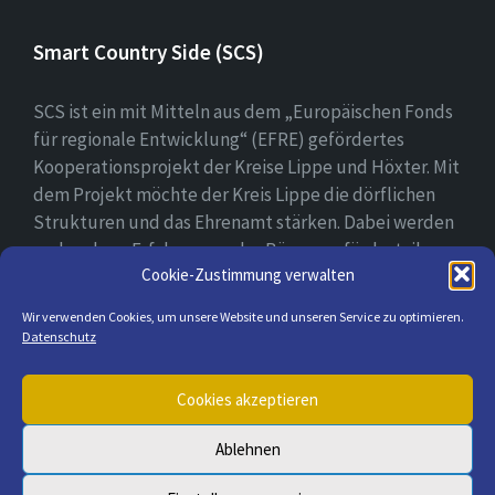
Smart Country Side (SCS)
SCS ist ein mit Mitteln aus dem „Europäischen Fonds
für regionale Entwicklung“ (EFRE) gefördertes
Kooperationsprojekt der Kreise Lippe und Höxter. Mit
dem Projekt möchte der Kreis Lippe die dörflichen
Strukturen und das Ehrenamt stärken. Dabei werden
vorhandene Erfahrungen der Bürger gefördert, ihre
Cookie-Zustimmung verwalten
digitale Kompetenz gestärkt und bei der Erprobung
ihrer digitalen Lösungsansätzen begleitet.
Wir verwenden Cookies, um unsere Website und unseren Service zu optimieren.
Datenschutz
E-
Cookies akzeptieren
Mail
Ablehnen
© 2026 Lügde & seine Ortsteile