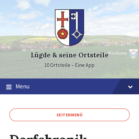
Skip
Skip
Skip
to
to
to
content
main
footer
navigation
Lügde & seine Ortsteile
10 Ortsteile – Eine App
Menu
SEITENMENÜ